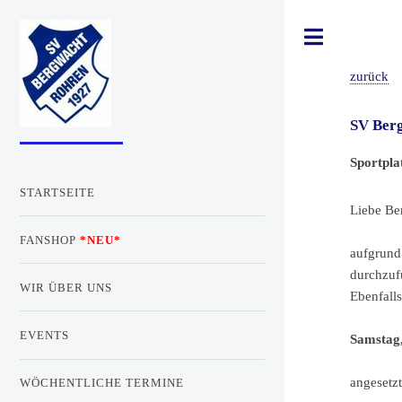
Toggle
zurück
SV Berg
Sportpl
STARTSEITE
Liebe Be
FANSHOP
*NEU*
aufgrund
durchzuf
WIR ÜBER UNS
Ebenfall
EVENTS
Samstag,
angesetzt
WÖCHENTLICHE TERMINE